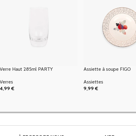
Verre Haut 285ml PARTY
Assiette à soupe FIGO
Verres
Assiettes
4,99
€
9,99
€
Ajouter Au Panier
Ajouter Au Panier