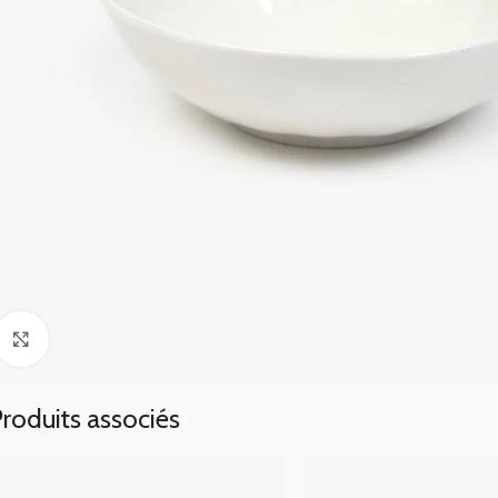
Click to enlarge
roduits associés