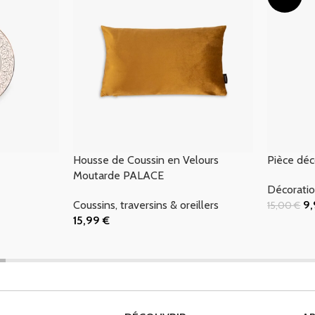
Housse de Coussin en Velours
Pièce dé
Moutarde PALACE
Décoratio
Coussins, traversins & oreillers
9
15,00
€
Ajouter Au
15,99
€
Ajouter Au Panier