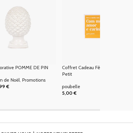
corative POMME DE PIN
Coffret Cadeau Fête des Mères
Petit
n de Noël
,
Promotions
,99
€
poubelle
 Panier
5,00
€
Ajouter Au Panier