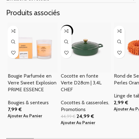
Produits associés
-44%
Bougie Parfumée en
Cocotte en fonte
Rond de Se
Verre Sweet Explosion
Verte D28cm | 3,4L
Perles Ora
PRIME ESSENCE
CHEF
Linge de ta
Bougies & senteurs
Cocottes & casseroles
,
2,99
€
Ajouter Au P
7,99
€
Promotions
Ajouter Au Panier
24,99
€
44,99
€
Ajouter Au Panier