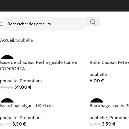
Accueil
poubelle
Base de Chapeau Rechargeable Carrée
-26%
Boîte Cadeau Fête
COMPORTA
poubelle
poubelle
,
Promotions
6,00
€
Ajouter Au Panier
59,00
€
79,99
€
Ajouter Au Panier
Branchage algues LR 71 cm
-50%
Branchage algues P
-50%
poubelle
,
Promotions
poubelle
,
Promotio
3,50
€
3,50
€
6,99
€
6,99
€