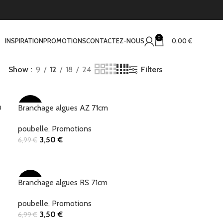
0
INSPIRATION
PROMOTIONS
CONTACTEZ-NOUS
0,00
€
Filters
Show
9
12
18
24
O
Branchage algues AZ 71cm
-50%
poubelle
,
Promotions
3,50
€
6,99
€
Ajouter Au Panier
Branchage algues RS 71cm
-50%
poubelle
,
Promotions
3,50
€
6,99
€