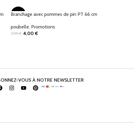
Ajouter Au Panier
cm
Branchage avec pommes de pin PT 66 cm
-50%
poubelle
,
Promotions
4,00
€
7,99
€
Ajouter Au Panier
BONNEZ-VOUS À NOTRE NEWSLETTER