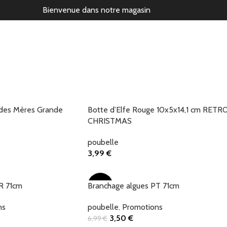
Bienvenue dans notre magasin
 des Mères Grande
Botte d’Elfe Rouge 10x5x14,1 cm RETR
CHRISTMAS
poubelle
3,99
€
Ajouter Au Panier
R 71cm
Branchage algues PT 71cm
-50%
ns
poubelle
,
Promotions
3,50
€
6,99
€