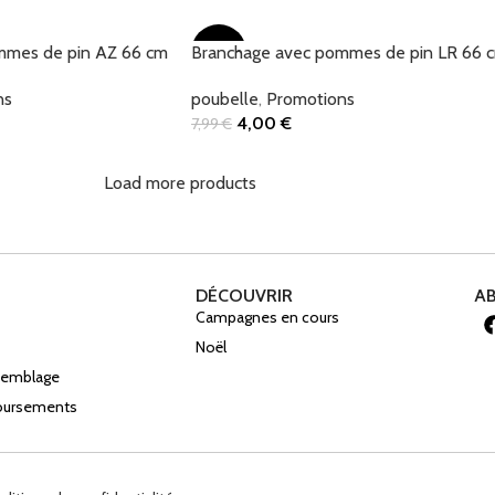
Ajouter Au Panier
mmes de pin AZ 66 cm
Branchage avec pommes de pin LR 66 
-50%
ns
poubelle
,
Promotions
4,00
€
7,99
€
Ajouter Au Panier
Load more products
DÉCOUVRIR
A
Campagnes en cours
Noël
ssemblage
boursements