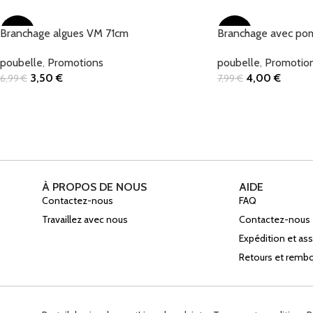
Ajouter Au Panier
Ajouter Au Panier
Branchage algues VM 71cm
-50%
Branchage avec po
-50%
poubelle
,
Promotions
poubelle
,
Promotio
3,50
€
4,00
€
6,99
€
7,99
€
Ajouter Au Panier
Ajouter Au Panier
À PROPOS DE NOUS
AIDE
Contactez-nous
FAQ
Travaillez avec nous
Contactez-nous
Expédition et a
Retours et rem