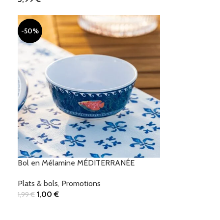
Ajouter Au Panier
-50%
Bol en Mélamine MÉDITERRANÉE
Plats & bols
,
Promotions
1,00
€
1,99
€
Ajouter Au Panier