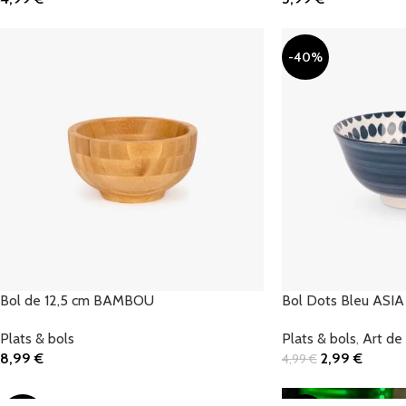
Ajouter Au Panier
Ajouter Au Panier
-40%
Bol de 12,5 cm BAMBOU
Bol Dots Bleu ASIA
Plats & bols
Plats & bols
,
Art de
8,99
€
2,99
€
4,99
€
Ajouter Au Panier
Ajouter Au Panier