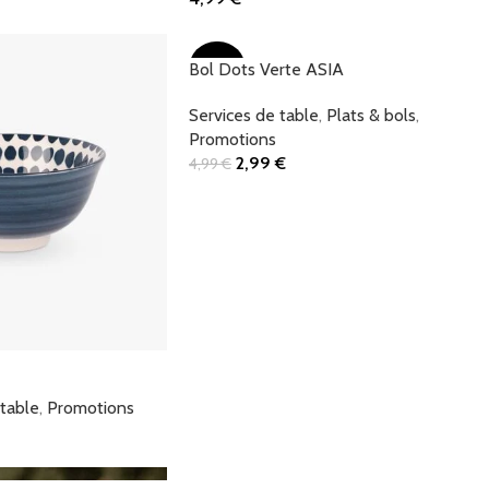
Ajouter Au Panier
Bol Dots Verte ASIA
-40%
Services de table
,
Plats & bols
,
Promotions
2,99
€
4,99
€
Ajouter Au Panier
 table
,
Promotions