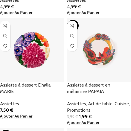
Assiettes
Assiettes
4,99
€
4,99
€
Ajouter Au Panier
Ajouter Au Panier
-50%
Assiette à dessert Dhalia
Assiette à dessert en
MARIE
mélamine PAPAIA
Assiettes
Assiettes
,
Art de table
,
Cuisine
,
7,50
€
Promotions
Ajouter Au Panier
1,99
€
3,99
€
Ajouter Au Panier