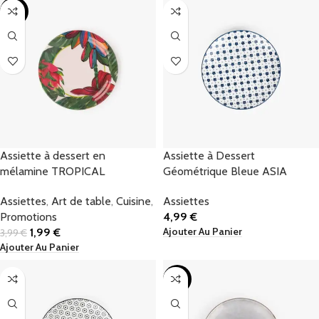
-50%
Assiette à dessert en
Assiette à Dessert
mélamine TROPICAL
Géométrique Bleue ASIA
Assiettes
,
Art de table
,
Cuisine
,
Assiettes
Promotions
4,99
€
Ajouter Au Panier
1,99
€
3,99
€
Ajouter Au Panier
-57%