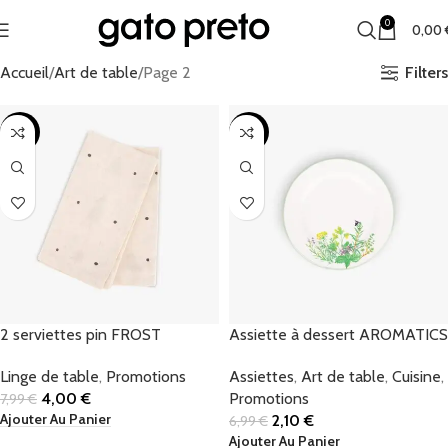
0
0,00
Filters
Accueil
Art de table
Page 2
-50%
-70%
2 serviettes pin FROST
Assiette à dessert AROMATICS
Linge de table
,
Promotions
Assiettes
,
Art de table
,
Cuisine
,
4,00
€
Promotions
7,99
€
Ajouter Au Panier
2,10
€
6,99
€
Ajouter Au Panier