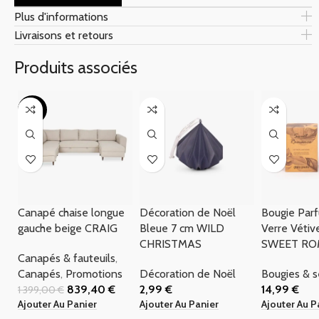
Plus d'informations
Livraisons et retours
Produits associés
-40%
Canapé chaise longue
Décoration de Noël
Bougie Par
gauche beige CRAIG
Bleue 7 cm WILD
Verre Vétiv
CHRISTMAS
SWEET R
Canapés & fauteuils
,
Canapés
,
Promotions
Décoration de Noël
Bougies & 
839,40
€
2,99
€
14,99
€
1 399,00
€
Ajouter Au Panier
Ajouter Au Panier
Ajouter Au P