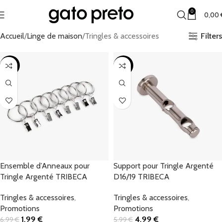
0
0,00
Filters
Accueil
Linge de maison
Tringles & accessoires
-72%
-17%
Ensemble d’Anneaux pour
Support pour Tringle Argenté
Tringle Argenté TRIBECA
D16/19 TRIBECA
Tringles & accessoires
,
Tringles & accessoires
,
Promotions
Promotions
1,99
€
4,99
€
6,99
€
5,99
€