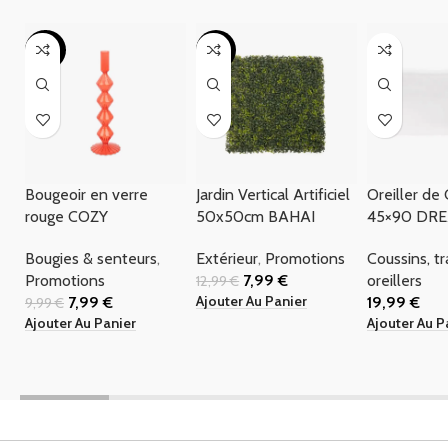
-20%
-38%
Bougeoir en verre
Jardin Vertical Artificiel
Oreiller de
rouge COZY
50x50cm BAHAI
45×90 DR
Bougies & senteurs
,
Extérieur
,
Promotions
Coussins, t
Promotions
7,99
€
oreillers
12,99
€
Ajouter Au Panier
7,99
€
19,99
€
9,99
€
Ajouter Au Panier
Ajouter Au P