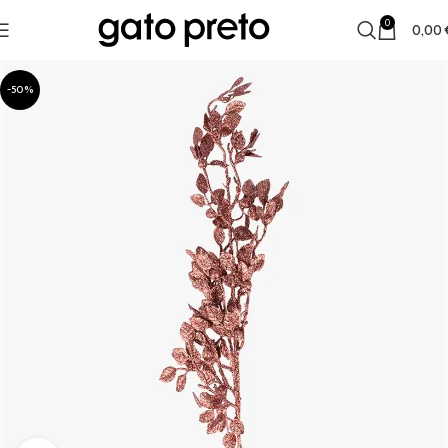
0
0,00
-50%