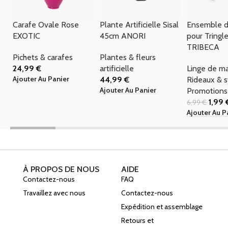
Carafe Ovale Rose
Plante Artificielle Sisal
Ensemble 
EXOTIC
45cm ANORI
pour Tringl
TRIBECA
Pichets & carafes
Plantes & fleurs
24,99
€
artificielle
Linge de m
Ajouter Au Panier
44,99
€
Rideaux & s
Ajouter Au Panier
Promotions
1,99
6,99
€
Ajouter Au P
À PROPOS DE NOUS
AIDE
Contactez-nous
FAQ
Travaillez avec nous
Contactez-nous
Expédition et assemblage
Retours et