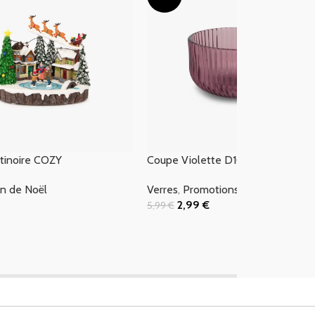
atinoire COZY
Coupe Violette D10,5cm STRIPES
n de Noël
Verres
,
Promotions
2,99
€
5,99
€
 Panier
Ajouter Au Panier