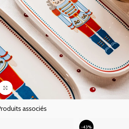
Click to enlarge
roduits associés
-43%