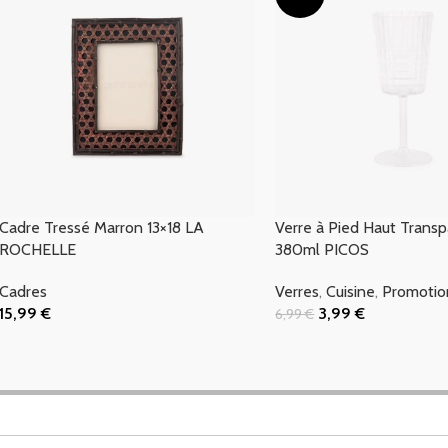
Cadre Tressé Marron 13×18 LA
Verre à Pied Haut Trans
ROCHELLE
380ml PICOS
Cadres
Verres
,
Cuisine
,
Promotio
15,99
€
3,99
€
6,99
€
Ajouter Au Panier
Ajouter Au Panier