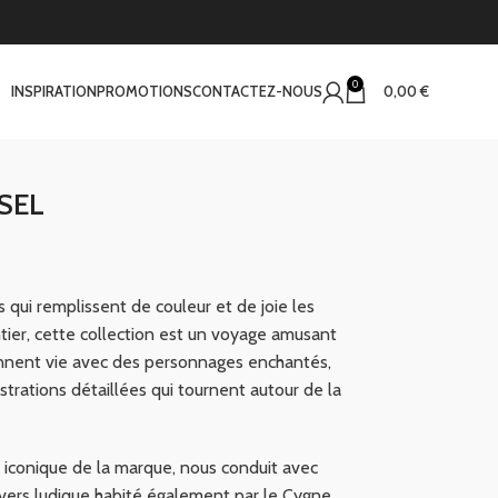
0
INSPIRATION
PROMOTIONS
CONTACTEZ-NOUS
0,00
€
SEL
s qui remplissent de couleur et de joie les
tier, cette collection est un voyage amusant
rennent vie avec des personnages enchantés,
ustrations détaillées qui tournent autour de la
e iconique de la marque, nous conduit avec
vers ludique habité également par le Cygne,