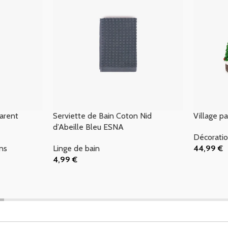
parent
Serviette de Bain Coton Nid
Village p
d’Abeille Bleu ESNA
Décoratio
ns
Linge de bain
44,99
€
Ajouter Au
4,99
€
Ajouter Au Panier