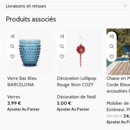
Livraisons et retours
Produits associés
-83%
Verre Bas Bleu
Décoration Lollipop
Chaise en M
BARCELONA
Rouge 16cm COZY
Corde Bleu
accoudoirs
Verres
Décoration de Noël
3,99
€
5,00
€
Mobilier de 
Ajouter Au Panier
Ajouter Au Panier
Extérieur
,
P
24
149,00
€
Ajouter Au P