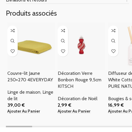
Produits associés
Couvre-lit Jaune
Décoration Verre
Diffuseur 
250×270 4EVERYDAY
Bonbon Rouge 9,5cm
White Cott
KITSCH
PURE NAT
Linge de maison
,
Linge
de lit
Décoration de Noël
Bougies & 
39,00
€
2,99
€
16,99
€
Ajouter Au Panier
Ajouter Au Panier
Ajouter Au P