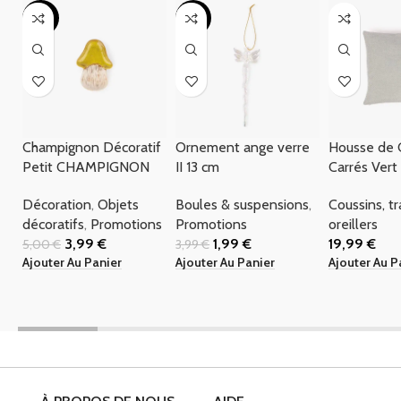
-20%
-50%
Champignon Décoratif
Ornement ange verre
Housse de 
Petit CHAMPIGNON
II 13 cm
Carrés Ver
Décoration
,
Objets
Boules & suspensions
,
Coussins, t
décoratifs
,
Promotions
Promotions
oreillers
3,99
€
1,99
€
19,99
€
5,00
€
3,99
€
Ajouter Au Panier
Ajouter Au Panier
Ajouter Au P