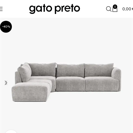
0
0,00
-40%