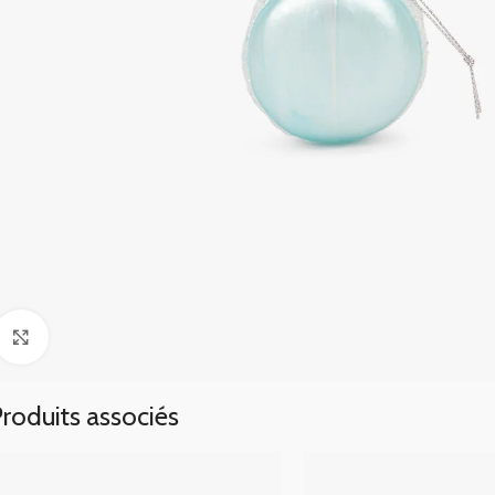
Click to enlarge
roduits associés