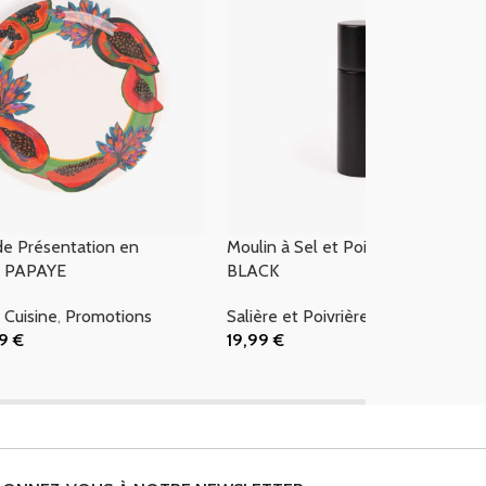
de Présentation en
Moulin à Sel et Poivre Noir ALL
e PAPAYE
BLACK
,
Cuisine
,
Promotions
Salière et Poivrière
99
€
19,99
€
 Panier
Ajouter Au Panier