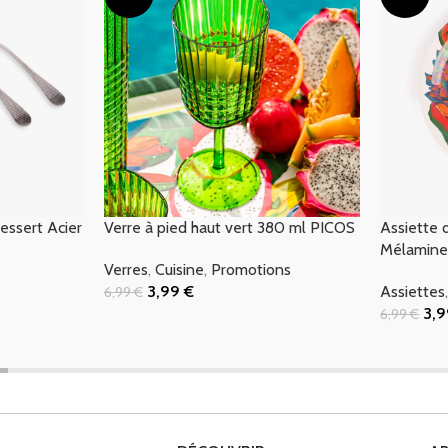
essert Acier
Verre à pied haut vert 380 ml PICOS
Assiette 
Mélamin
Verres
,
Cuisine
,
Promotions
3,99
€
Assiettes
6,99
€
Ajouter Au Panier
3,
6,99
€
Ajouter Au