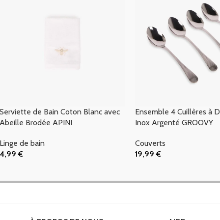
Serviette de Bain Coton Blanc avec
Ensemble 4 Cuillères à D
Abeille Brodée APINI
Inox Argenté GROOVY
Linge de bain
Couverts
4,99
€
19,99
€
Ajouter Au Panier
Ajouter Au Panier