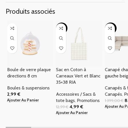
Produits associés
-62%
-40%
Boule de verre plaque
Sac en Coton à
Canapé cha
directions 8 cm
Carreaux Vert et Blanc
gauche bei
35×38 RIA
Boules & suspensions
Canapés & f
2,99
€
Accessoires / Sacs &
Canapés
,
P
Ajouter Au Panier
tote bags
,
Promotions
8
1 399,00
€
Ajouter Au P
4,99
€
12,99
€
Ajouter Au Panier