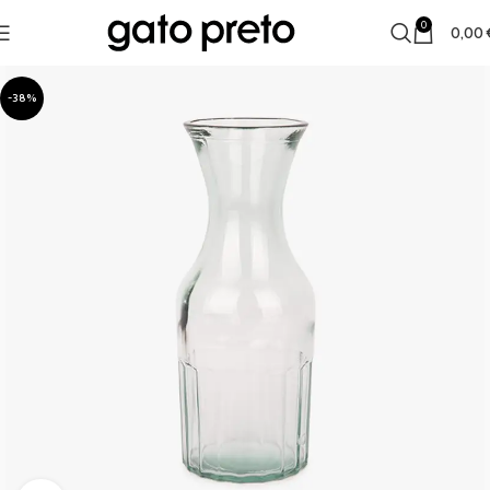
0
0,00
-38%