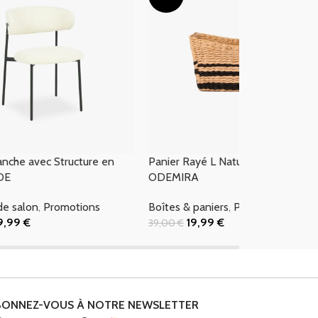
anche avec Structure en
Panier Rayé L Naturel et Noir
DE
ODEMIRA
de salon
,
Promotions
Boîtes & paniers
,
Promotions
9,99
€
19,99
€
39,00
€
 Panier
Ajouter Au Panier
BONNEZ-VOUS À NOTRE NEWSLETTER