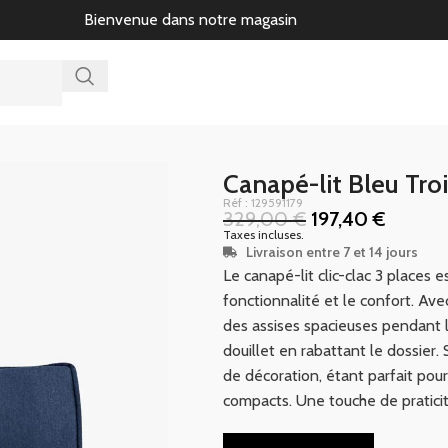
Bienvenue dans notre magasin
Canapé-lit Bleu Tr
Réf : 129591179
329,00
€
197,40
€
Taxes incluses.
Livraison entre 7 et 14 jours
Le canapé-lit clic-clac 3 places es
fonctionnalité et le confort. Av
des assises spacieuses pendant l
douillet en rabattant le dossier
de décoration, étant parfait pou
compacts. Une touche de praticit