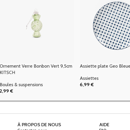
Ornement Verre Bonbon Vert 9,5cm
Assiette plate Geo Bleu
KITSCH
Assiettes
Boules & suspensions
6,99
€
Ajouter Au Panier
2,99
€
Ajouter Au Panier
À PROPOS DE NOUS
AIDE