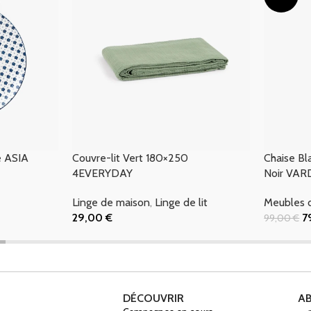
e ASIA
Couvre-lit Vert 180×250
Chaise Bl
4EVERYDAY
Noir VAR
Linge de maison
,
Linge de lit
Meubles 
29,00
€
7
99,00
€
Ajouter Au Panier
Ajouter Au
DÉCOUVRIR
A