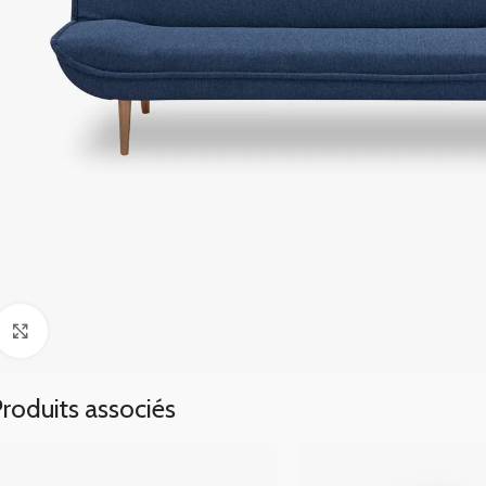
Click to enlarge
roduits associés