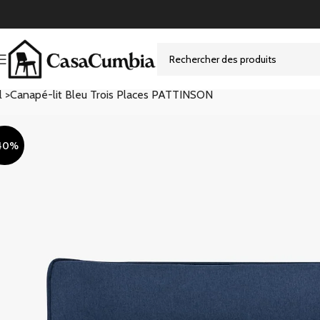
l >
Canapé-lit Bleu Trois Places PATTINSON
40%