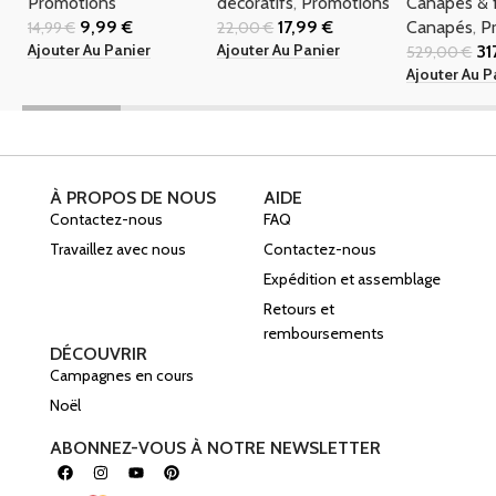
Promotions
décoratifs
,
Promotions
Canapés & f
9,99
€
17,99
€
Canapés
,
P
14,99
€
22,00
€
Ajouter Au Panier
Ajouter Au Panier
31
529,00
€
Ajouter Au P
À PROPOS DE NOUS
AIDE
Contactez-nous
FAQ
Travaillez avec nous
Contactez-nous
Expédition et assemblage
Retours et
remboursements
DÉCOUVRIR
Campagnes en cours
Noël
ABONNEZ-VOUS À NOTRE NEWSLETTER