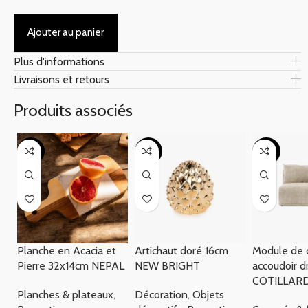
Ajouter au panier
Plus d'informations
Livraisons et retours
Produits associés
-33%
-18%
-40%
Planche en Acacia et
Artichaut doré 16cm
Module de 
Pierre 32x14cm NEPAL
NEW BRIGHT
accoudoir d
COTILLAR
Planches & plateaux
,
Décoration
,
Objets