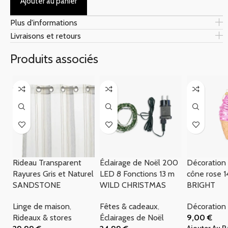
Ajouter au panier
Plus d'informations
Livraisons et retours
Produits associés
Rideau Transparent
Éclairage de Noël 200
Décoration
Rayures Gris et Naturel
LED 8 Fonctions 13 m
cône rose 
SANDSTONE
WILD CHRISTMAS
BRIGHT
Linge de maison
,
Fêtes & cadeaux
,
Décoration
Rideaux & stores
Éclairages de Noël
9,00
€