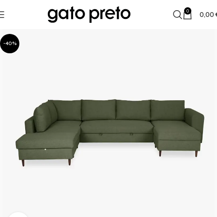
0
0,00
-40%