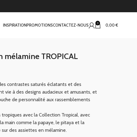
0
INSPIRATION
PROMOTIONS
CONTACTEZ-NOUS
0,00
€
 en mélamine TROPICAL
des contrastes saturés éclatants et des
 vie à des designs audacieux et amusants, et
touche de personnalité aux rassemblements
 tropiques avec la Collection Tropical, avec
la main comme la papaye, le pitaya et la
 sur des assiettes en mélamine.