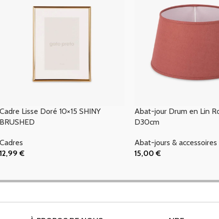
Cadre Lisse Doré 10×15 SHINY
Abat-jour Drum en Lin R
BRUSHED
D30cm
Cadres
Abat-jours & accessoires
12,99
€
15,00
€
Ajouter Au Panier
Ajouter Au Panier