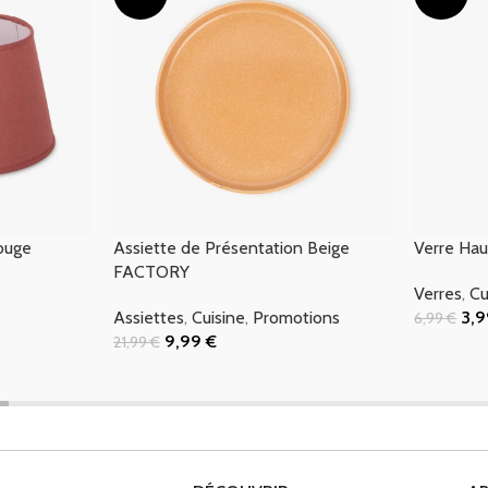
ouge
Assiette de Présentation Beige
Verre Hau
FACTORY
Verres
,
Cu
Assiettes
,
Cuisine
,
Promotions
3,
6,99
€
Ajouter Au
9,99
€
21,99
€
Ajouter Au Panier