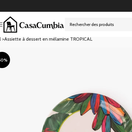
l >
Assiette à dessert en mélamine TROPICAL
50%