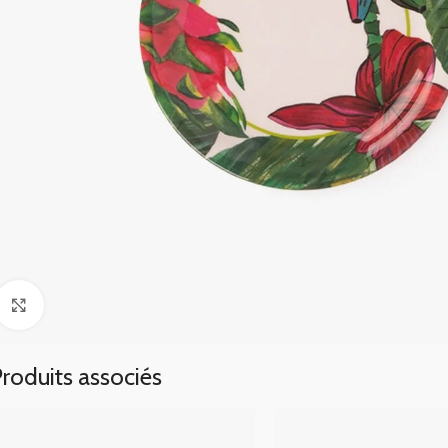
Click to enlarge
roduits associés