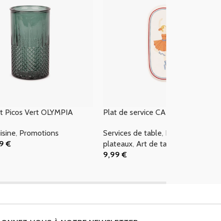
t Picos Vert OLYMPIA
Plat de service CARROSSEL
isine
,
Promotions
Services de table
,
Planches &
99
€
plateaux
,
Art de table
 Panier
9,99
€
Ajouter Au Panier