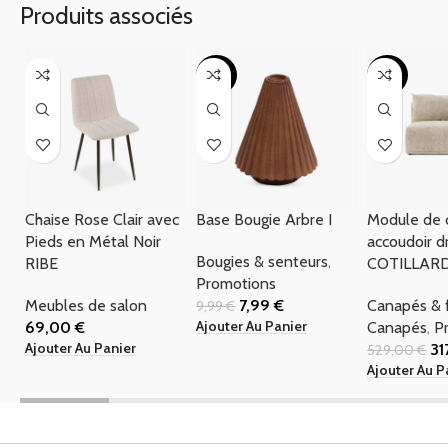
Produits associés
-20%
-40%
Chaise Rose Clair avec
Base Bougie Arbre I
Module de 
Pieds en Métal Noir
accoudoir d
Bougies & senteurs
,
RIBE
COTILLAR
Promotions
Meubles de salon
7,99
€
Canapés & f
9,99
€
Ajouter Au Panier
69,00
€
Canapés
,
P
Ajouter Au Panier
31
529,00
€
Ajouter Au P