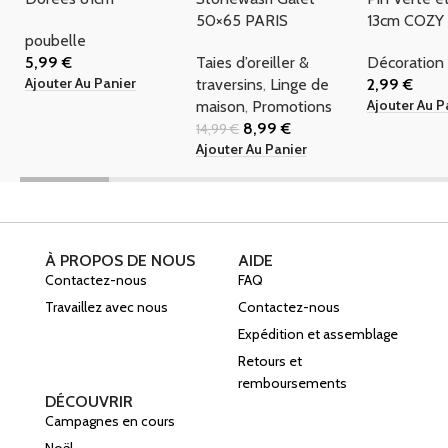
50×65 PARIS
13cm COZY
poubelle
5,99
€
Taies d’oreiller &
Décoration
Ajouter Au Panier
traversins
,
Linge de
2,99
€
Ajouter Au P
maison
,
Promotions
8,99
€
14,99
€
Ajouter Au Panier
À PROPOS DE NOUS
AIDE
Contactez-nous
FAQ
Travaillez avec nous
Contactez-nous
Expédition et assemblage
Retours et
remboursements
DÉCOUVRIR
Campagnes en cours