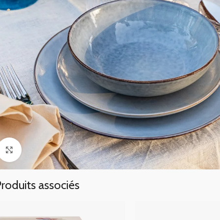
Click to enlarge
roduits associés