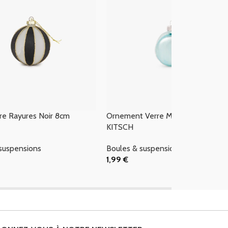
re Rayures Noir 8cm
Ornement Verre Macaron Bleu 6c
KITSCH
suspensions
Boules & suspensions
1,99
€
 Panier
Ajouter Au Panier