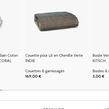
Bain Coton
Couette pour Lit en Chenille Verte
Boule Ver
c CORAL
INDIE
KITSCH
Couettes & garnissages
Boules & 
169,00
€
3,00
€
Ajouter Au Panier
Ajouter Au