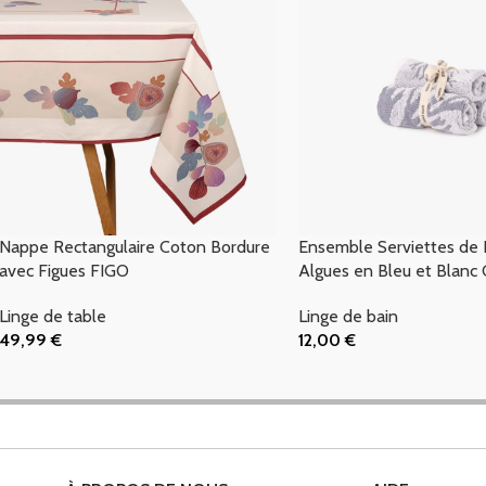
Nappe Rectangulaire Coton Bordure
Ensemble Serviettes de 
avec Figues FIGO
Algues en Bleu et Blan
Linge de table
Linge de bain
49,99
€
12,00
€
Ajouter Au Panier
Ajouter Au Panier