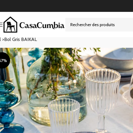
l >
Bol Gris BAIKAL
57%