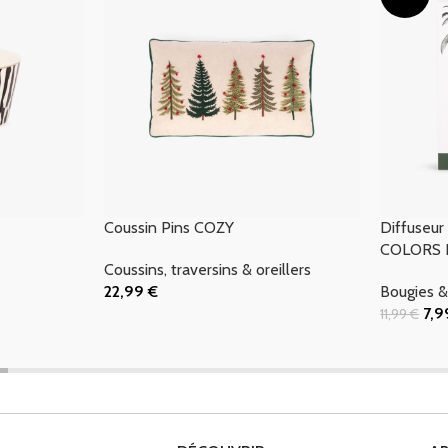
Coussin Pins COZY
Diffuseur
COLORS 
Coussins, traversins & oreillers
22,99
€
Bougies &
Ajouter Au Panier
7,
11,99
€
Ajouter Au