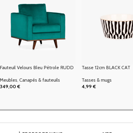
Fauteuil Velours Bleu Pétrole RUDD
Tasse 12cm BLACK CAT
Meubles
,
Canapés & fauteuils
Tasses & mugs
349,00
€
4,99
€
Ajouter Au Panier
Ajouter Au Panier