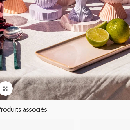
Click to enlarge
roduits associés