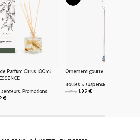
 de Parfum Citrus 100ml
Ornement goutte en verre 30 cm
ESSENCE
Boules & suspensions
,
Promotions
 senteurs
,
Promotions
1,99
€
3,99
€
Ajouter Au Panier
99
€
 Panier