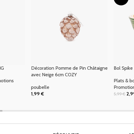
NG
Décoration Pomme de Pin Châtaigne
Bol Spike
avec Neige 6cm COZY
otions
Plats & b
poubelle
Promotio
1,99
€
2,
5,99
€
Ajouter Au Panier
Ajouter Au