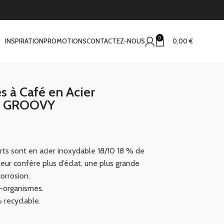
0
INSPIRATION
PROMOTIONS
CONTACTEZ-NOUS
0,00
€
s à Café en Acier
té GROOVY
rts sont en acier inoxydable 18/10 18 % de
eur confère plus d’éclat, une plus grande
corrosion.
o-organismes.
 recyclable.