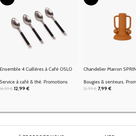
Ensemble 4 Cuillères à Café OSLO
Chandelier Marron SPRI
Service à café & thé
,
Promotions
Bougies & senteurs
,
Prom
12,99
€
7,99
€
14,99
€
12,99
€
Ajouter Au Panier
Ajouter Au Panier