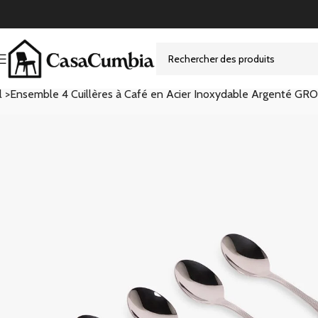
l >
Ensemble 4 Cuillères à Café en Acier Inoxydable Argenté G