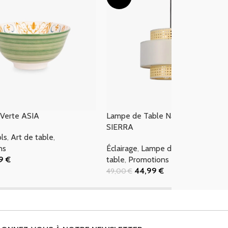
 Verte ASIA
Lampe de Table Naturelle et Roti
SIERRA
ols
,
Art de table
,
ns
Éclairage
,
Lampe de table
,
Art de
99
€
table
,
Promotions
 Panier
44,99
€
49,00
€
Ajouter Au Panier