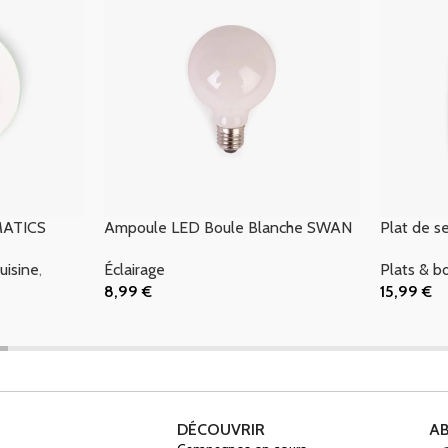
MATICS
Ampoule LED Boule Blanche SWAN
Plat de 
uisine
,
Éclairage
Plats & b
8,99
€
15,99
€
Ajouter Au Panier
Ajouter Au
DÉCOUVRIR
A