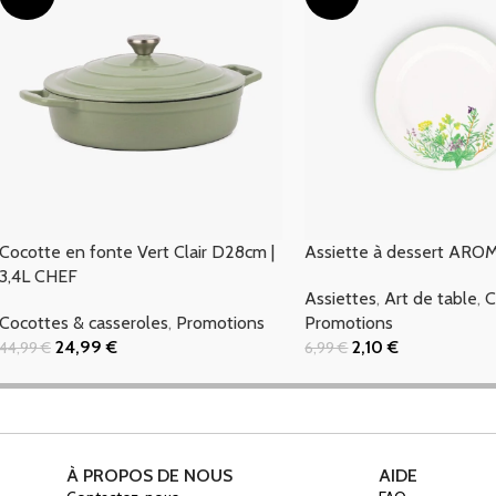
Cocotte en fonte Vert Clair D28cm |
Assiette à dessert ARO
3,4L CHEF
Assiettes
,
Art de table
,
C
Cocottes & casseroles
,
Promotions
Promotions
24,99
€
2,10
€
44,99
€
6,99
€
Ajouter Au Panier
Ajouter Au Panier
À PROPOS DE NOUS
AIDE