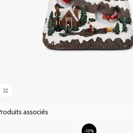
Click to enlarge
roduits associés
-13%