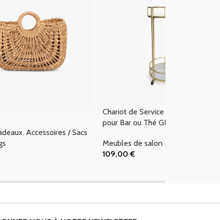
Chariot de Service en Métal Doré
pour Bar ou Thé GIRONA
cadeaux
,
Accessoires / Sacs
gs
Meubles de salon
109,00
€
 Panier
Ajouter Au Panier