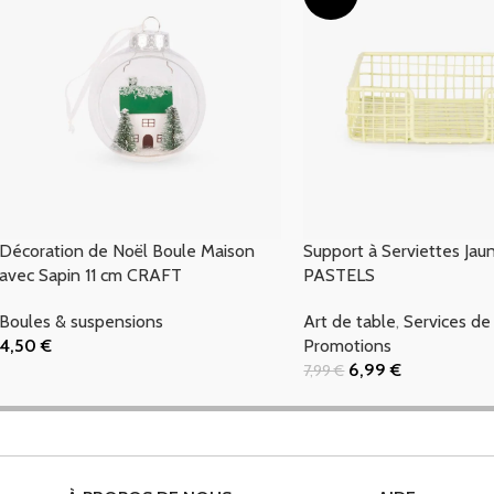
Décoration de Noël Boule Maison
Support à Serviettes J
avec Sapin 11 cm CRAFT
PASTELS
Boules & suspensions
Art de table
,
Services de
4,50
€
Promotions
Ajouter Au Panier
6,99
€
7,99
€
Ajouter Au Panier