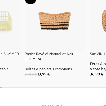
aune SUMMER
Panier Rayé M Naturel et Noir
Sac VINH
ODEMIRA
Fêtes & 
 table
,
Boîtes & paniers
,
Promotions
& tote ba
13,99
€
36,99
€
29,00
€
Ajouter Au Panier
Ajouter Au