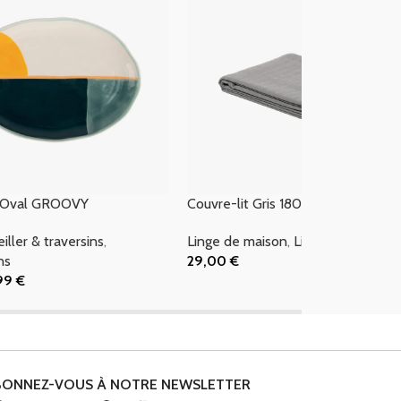
n Oval GROOVY
Couvre-lit Gris 180×250 4EVERY
eiller & traversins
,
Linge de maison
,
Linge de lit
ns
29,00
€
Ajouter Au Panier
99
€
 Panier
BONNEZ-VOUS À NOTRE NEWSLETTER