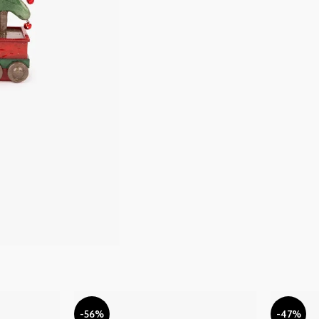
-56%
-47%