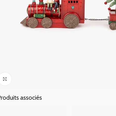
Click to enlarge
roduits associés