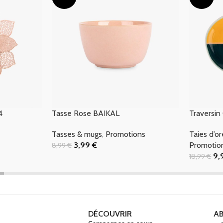
4
Tasse Rose BAIKAL
Traversi
Tasses & mugs
,
Promotions
Taies d’or
3,99
€
Promotio
8,99
€
Ajouter Au Panier
9,
18,99
€
Ajouter Au
DÉCOUVRIR
A