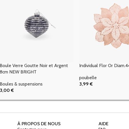
Boule Verre Goutte Noir et Argent
Individual Flor Or Diam.4
8cm NEW BRIGHT
poubelle
Boules & suspensions
3,99
€
Ajouter Au Panier
3,00
€
Ajouter Au Panier
À PROPOS DE NOUS
AIDE