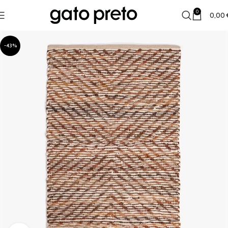
0
0,00
-43%