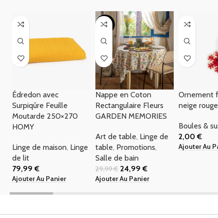
-17%
Édredon avec
Nappe en Coton
Ornement f
Surpiqûre Feuille
Rectangulaire Fleurs
neige roug
Moutarde 250×270
GARDEN MEMORIES
Boules & s
HOMY
Art de table
,
Linge de
2,00
€
Ajouter Au P
Linge de maison
,
Linge
table
,
Promotions
,
de lit
Salle de bain
79,99
€
24,99
€
29,99
€
Ajouter Au Panier
Ajouter Au Panier