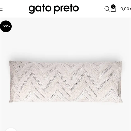
0
0,00
-50%