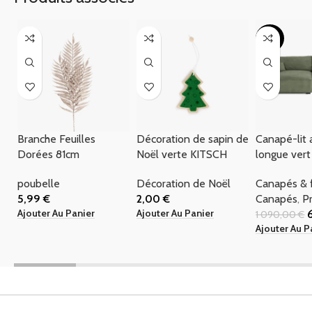
-40%
Branche Feuilles
Décoration de sapin de
Canapé-lit 
Dorées 81cm
Noël verte KITSCH
longue ver
poubelle
Décoration de Noël
Canapés & f
5,99
€
2,00
€
Canapés
,
P
Ajouter Au Panier
Ajouter Au Panier
1 090,00
€
Ajouter Au P