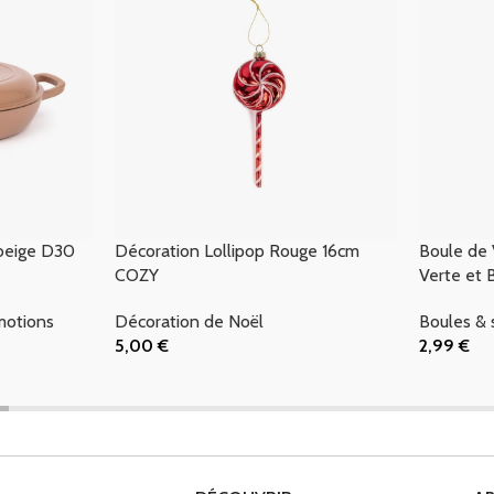
 beige D30
Décoration Lollipop Rouge 16cm
Boule de 
COZY
Verte et
motions
Décoration de Noël
Boules & 
5,00
€
2,99
€
Ajouter Au Panier
Ajouter Au