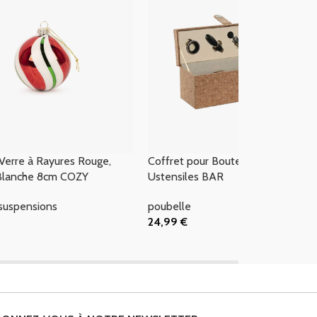
Coffret pour Bouteille avec
Verre à Rayures Rouge,
Ustensiles BAR
 Blanche 8cm COZY
poubelle
suspensions
24,99
€
Ajouter Au Panier
 Panier