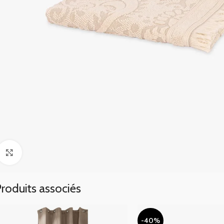
Click to enlarge
roduits associés
-40%