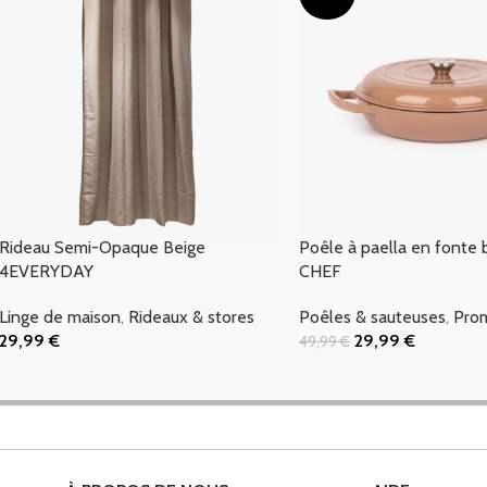
Rideau Semi-Opaque Beige
Poêle à paella en fonte
4EVERYDAY
CHEF
Linge de maison
,
Rideaux & stores
Poêles & sauteuses
,
Pro
29,99
€
29,99
€
49,99
€
Ajouter Au Panier
Ajouter Au Panier