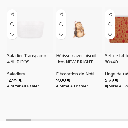
Saladier Transparent
Hérisson avec biscuit
Set de tabl
4,6L PICOS
11cm NEW BRIGHT
30×40
Saladiers
Décoration de Noël
Linge de ta
12,99
€
9,00
€
5,99
€
Ajouter Au Panier
Ajouter Au Panier
Ajouter Au P