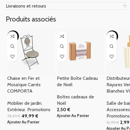
Livraisons et retours
Produits associés
-33%
-77%
Chaise en Fer et
Petite Boîte Cadeau
Distributeu
Mosaïque Carrés
de Noël
Rayures Ver
COMPORTA
Blanches V
Boîtes cadeaux de
Mobilier de jardin
,
Noël
Salle de ba
Extérieur
,
Promotions
2,50
€
Accessoires
Ajouter Au Panier
49,99
€
Promotions
74,99
€
Ajouter Au Panier
2,9
12,99
€
Ajouter Au P