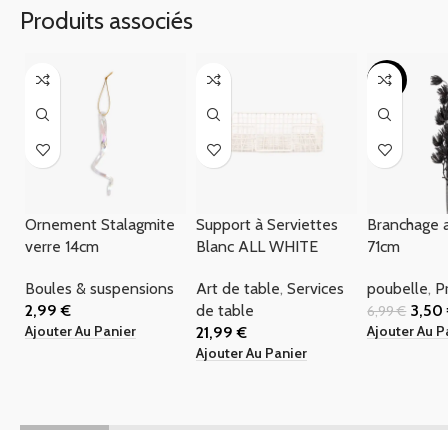
Produits associés
-50%
Ornement Stalagmite
Support à Serviettes
Branchage 
verre 14cm
Blanc ALL WHITE
71cm
Boules & suspensions
Art de table
,
Services
poubelle
,
P
2,99
€
de table
3,50
6,99
€
Ajouter Au Panier
Ajouter Au P
21,99
€
Ajouter Au Panier