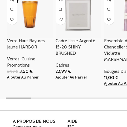
Verre Haut Rayures
Cadre Lisse Argenté
Ensemble d
Jaune HARBOR
15×20 SHINY
Chandelier 
BRUSHED
Violette
Verres
,
Cuisine
,
MARSHMA
Promotions
Cadres
3,50
€
22,99
€
Bougies & 
5,99
€
Ajouter Au Panier
Ajouter Au Panier
11,00
€
Ajouter Au P
À PROPOS DE NOUS
AIDE
Contactez-nous
FAQ