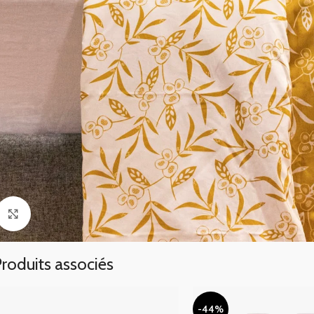
Click to enlarge
roduits associés
-44%