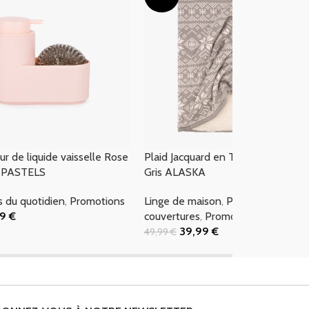
ur de liquide vaisselle Rose
Plaid Jacquard en Tricot avec Sher
PASTELS
Gris ALASKA
s du quotidien
,
Promotions
Linge de maison
,
Plaids &
99
€
couvertures
,
Promotions
 Panier
39,99
€
49,99
€
Ajouter Au Panier