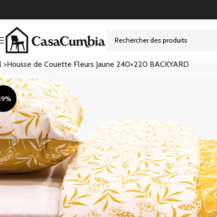
l >
Housse de Couette Fleurs Jaune 240×220 BACKYARD
19%