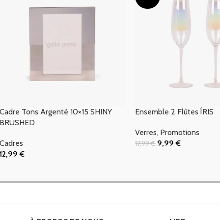
Cadre Tons Argenté 10×15 SHINY
Ensemble 2 Flûtes ÍRIS
BRUSHED
Verres
,
Promotions
Cadres
9,99
€
17,99
€
Ajouter Au Panier
12,99
€
Ajouter Au Panier