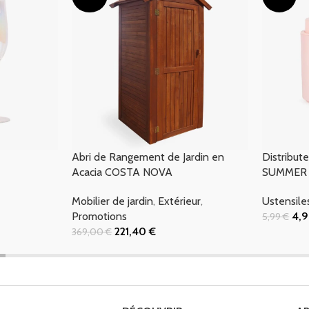
Abri de Rangement de Jardin en
Distribute
Acacia COSTA NOVA
SUMMER 
Mobilier de jardin
,
Extérieur
,
Ustensile
Promotions
4,
5,99
€
Ajouter Au
221,40
€
369,00
€
Ajouter Au Panier