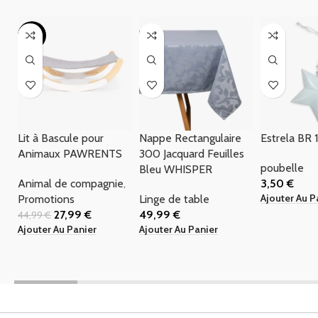
-38%
Lit à Bascule pour
Nappe Rectangulaire
Estrela BR 
Animaux PAWRENTS
300 Jacquard Feuilles
poubelle
Bleu WHISPER
Animal de compagnie
,
3,50
€
Ajouter Au P
Promotions
Linge de table
27,99
€
49,99
€
44,99
€
Ajouter Au Panier
Ajouter Au Panier