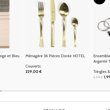
eige et Bleu
Ménagère 36 Pièces Dorée HOTEL
Ensemble 
Argenté 
Couverts
229,00
€
Tringles 
Ajouter Au Panier
1,
6,99
€
Ajouter Au