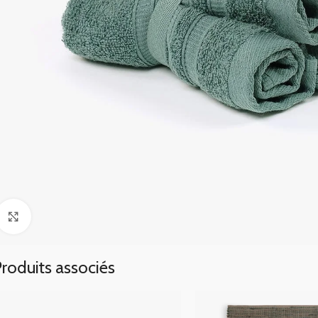
Click to enlarge
roduits associés