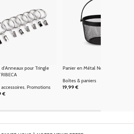
d’Anneaux pour Tringle
Panier en Métal Noir ALL BLACK
TRIBECA
Boîtes & paniers
& accessoires
,
Promotions
19,99
€
Ajouter Au Panier
99
€
 Panier