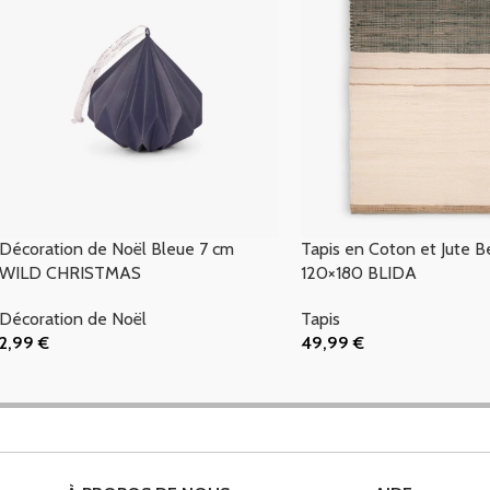
Décoration de Noël Bleue 7 cm
Tapis en Coton et Jute B
WILD CHRISTMAS
120×180 BLIDA
Décoration de Noël
Tapis
2,99
€
49,99
€
Ajouter Au Panier
Ajouter Au Panier