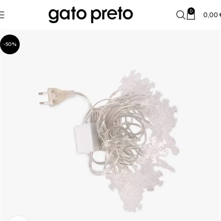
0
0,00
-50%