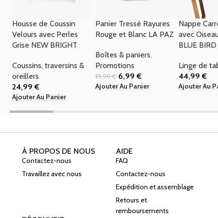
Housse de Coussin
Panier Tressé Rayures
Nappe Carr
Velours avec Perles
Rouge et Blanc LA PAZ
avec Oisea
Grise NEW BRIGHT
BLUE BIRD
Boîtes & paniers
,
Coussins, traversins &
Promotions
Linge de ta
oreillers
6,99
€
44,99
€
19,99
€
Ajouter Au Panier
Ajouter Au P
24,99
€
Ajouter Au Panier
À PROPOS DE NOUS
AIDE
Contactez-nous
FAQ
Travaillez avec nous
Contactez-nous
Expédition et assemblage
Retours et
remboursements