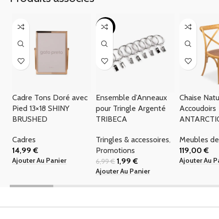
-72%
Cadre Tons Doré avec
Ensemble d’Anneaux
Chaise Natu
Pied 13×18 SHINY
pour Tringle Argenté
Accoudoirs
BRUSHED
TRIBECA
ANTARCTI
Cadres
Tringles & accessoires
,
Meubles de
14,99
€
Promotions
119,00
€
Ajouter Au Panier
Ajouter Au P
1,99
€
6,99
€
Ajouter Au Panier