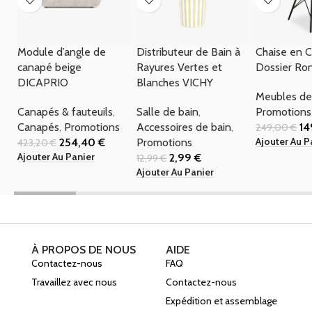
Module d’angle de
Distributeur de Bain à
Chaise en C
canapé beige
Rayures Vertes et
Dossier R
DICAPRIO
Blanches VICHY
Meubles de
Canapés & fauteuils
,
Salle de bain
,
Promotions
Canapés
,
Promotions
Accessoires de bain
,
1
249,00
€
Ajouter Au P
254,40
€
Promotions
423,20
€
Ajouter Au Panier
2,99
€
12,99
€
Ajouter Au Panier
À PROPOS DE NOUS
AIDE
Contactez-nous
FAQ
Travaillez avec nous
Contactez-nous
Expédition et assemblage