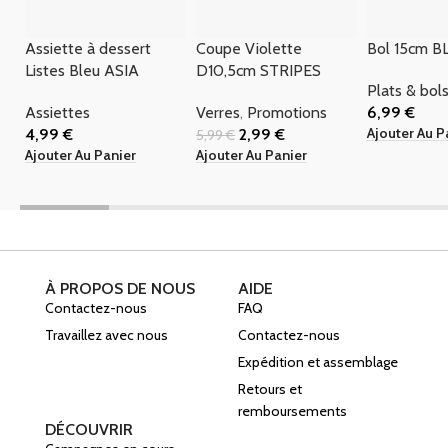
Assiette à dessert
Coupe Violette
Bol 15cm 
Listes Bleu ASIA
D10,5cm STRIPES
Plats & bol
Assiettes
Verres
,
Promotions
6,99
€
Ajouter Au P
4,99
€
2,99
€
5,99
€
Ajouter Au Panier
Ajouter Au Panier
À PROPOS DE NOUS
AIDE
Contactez-nous
FAQ
Travaillez avec nous
Contactez-nous
Expédition et assemblage
Retours et
remboursements
DÉCOUVRIR