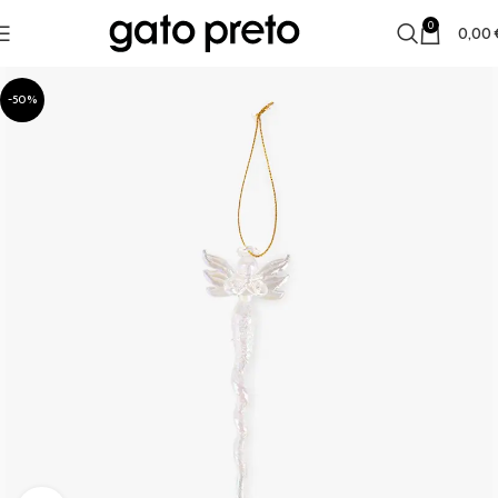
0
0,00
-50%