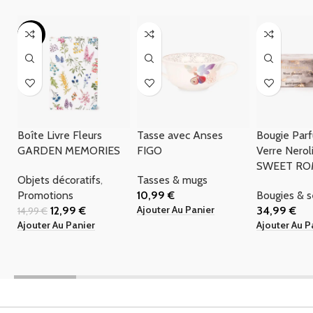
-13%
Boîte Livre Fleurs
Tasse avec Anses
Bougie Par
GARDEN MEMORIES
FIGO
Verre Nerol
SWEET R
Objets décoratifs
,
Tasses & mugs
Promotions
10,99
€
Bougies & 
Ajouter Au Panier
12,99
€
34,99
€
14,99
€
Ajouter Au Panier
Ajouter Au P