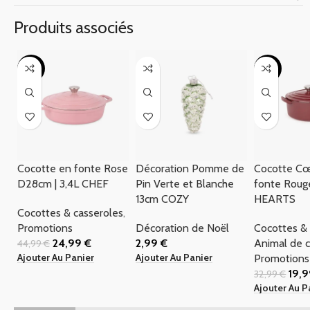
Produits associés
-44%
-39%
Cocotte en fonte Rose
Décoration Pomme de
Cocotte Cœ
D28cm | 3,4L CHEF
Pin Verte et Blanche
fonte Rouge
13cm COZY
HEARTS
Cocottes & casseroles
,
Promotions
Décoration de Noël
Cocottes & 
24,99
€
2,99
€
Animal de 
44,99
€
Ajouter Au Panier
Ajouter Au Panier
Promotions
19,
32,99
€
Ajouter Au P