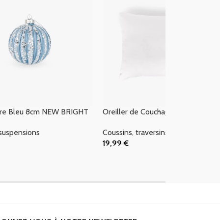
rre Bleu 8cm NEW BRIGHT
Oreiller de Couchage 50×65 DRE
suspensions
Coussins, traversins & oreillers
19,99
€
 Panier
Ajouter Au Panier