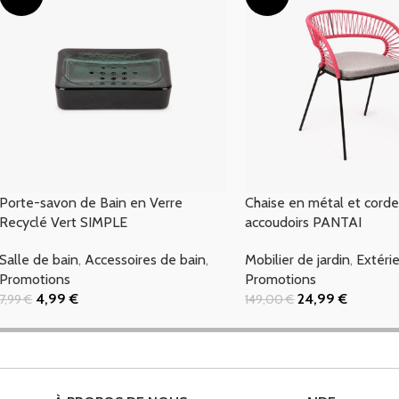
Porte-savon de Bain en Verre
Chaise en métal et corde
Recyclé Vert SIMPLE
accoudoirs PANTAI
Salle de bain
,
Accessoires de bain
,
Mobilier de jardin
,
Extéri
Promotions
Promotions
4,99
€
24,99
€
7,99
€
149,00
€
Ajouter Au Panier
Ajouter Au Panier