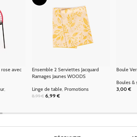
 rose avec
Ensemble 2 Serviettes Jacquard
Boule Ve
Ramages Jaunes WOODS
Boules & 
eur
,
Linge de table
,
Promotions
3,00
€
Ajouter Au
6,99
€
8,99
€
Ajouter Au Panier