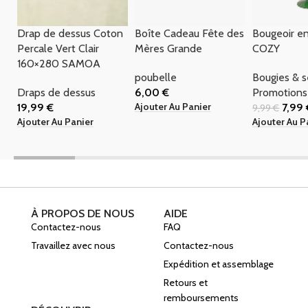
Drap de dessus Coton
Boîte Cadeau Fête des
Bougeoir en
Percale Vert Clair
Mères Grande
COZY
160×280 SAMOA
poubelle
Bougies & 
Draps de dessus
6,00
€
Promotions
Ajouter Au Panier
19,99
€
7,99
9,99
€
Ajouter Au Panier
Ajouter Au P
À PROPOS DE NOUS
AIDE
Contactez-nous
FAQ
Travaillez avec nous
Contactez-nous
Expédition et assemblage
Retours et
remboursements