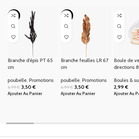
-50%
-50%
Branche d’épis PT 65
Branche feuilles LR 67
Boule de ve
cm
cm
directions 
poubelle
,
Promotions
poubelle
,
Promotions
Boules & s
3,50
€
3,50
€
2,99
€
6,99
€
6,99
€
Ajouter Au Panier
Ajouter Au Panier
Ajouter Au P