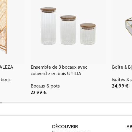
TALEZA
Ensemble de 3 bocaux avec
Boîte à B
couvercle en bois UTILIA
tions
Boîtes & 
Bocaux & pots
24,99
€
Ajouter Au
22,99
€
Ajouter Au Panier
DÉCOUVRIR
A