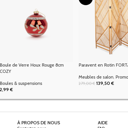
Boule de Verre Houx Rouge 8cm
Paravent en Rotin FOR
COZY
Meubles de salon
,
Promo
Boules & suspensions
139,50
€
279,00
€
Ajouter Au Panier
2,99
€
Ajouter Au Panier
À PROPOS DE NOUS
AIDE