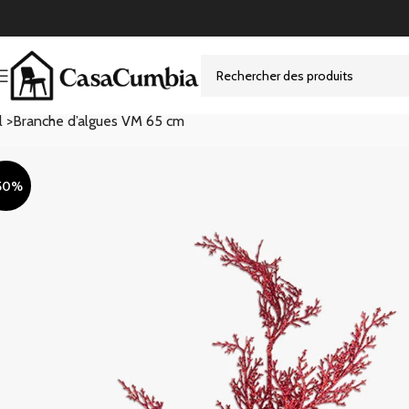
l >
Branche d’algues VM 65 cm
50%