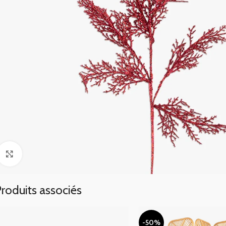
Click to enlarge
roduits associés
-50%