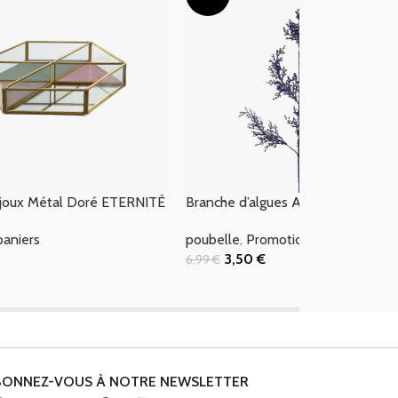
ijoux Métal Doré ETERNITÉ
Branche d’algues AZ 65 cm
paniers
poubelle
,
Promotions
3,50
€
6,99
€
 Panier
Ajouter Au Panier
BONNEZ-VOUS À NOTRE NEWSLETTER