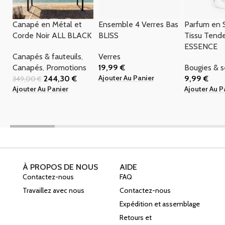
Canapé en Métal et
Ensemble 4 Verres Bas
Parfum en 
Corde Noir ALL BLACK
BLISS
Tissu Tend
ESSENCE
Canapés & fauteuils
,
Verres
Canapés
,
Promotions
19,99
€
Bougies & 
Ajouter Au Panier
244,30
€
9,99
€
349,00
€
Ajouter Au Panier
Ajouter Au P
À PROPOS DE NOUS
AIDE
Contactez-nous
FAQ
Travaillez avec nous
Contactez-nous
Expédition et assemblage
Retours et