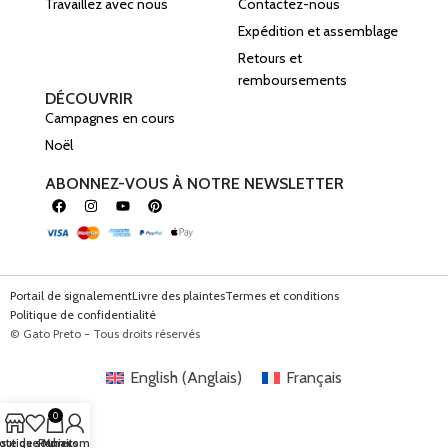
Travaillez avec nous
Contactez-nous
Expédition et assemblage
Retours et
remboursements
DÉCOUVRIR
Campagnes en cours
Noël
ABONNEZ-VOUS À NOTRE NEWSLETTER
Portail de signalement
Livre des plaintes
Termes et conditions
Politique de confidentialité
© Gato Preto - Tous droits réservés
English
(
Anglais
)
Français
0
outique
iste de souhaits
Panier
Mon compte