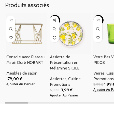
Produits associés
-43%
-33%
Console avec Plateau
Assiette de
Verre Bas 
Miroir Doré HOBART
Présentation en
PICOS
Mélamine SICILE
Meubles de salon
Verres
,
Cuis
179,00
€
Assiettes
,
Cuisine
,
Promotions
Ajouter Au Panier
Promotions
1,99
2,99
€
Ajouter Au P
3,99
€
6,99
€
Ajouter Au Panier